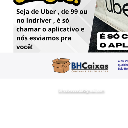
A Bh Ca
qualida
Belo Ho
bhcaixausada@gmail.com
R. Dante, 177 - São Lucas,
Belo Horizonte - MG30240-290