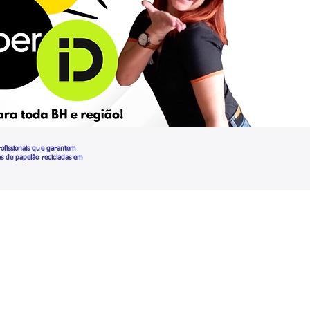
ofissionais que garantem
as de papelão recicladas em
ga nossas redes sociais: