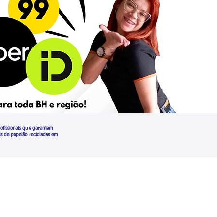
ofissionais que garantem
as de papelão recicladas em
ga nossas redes sociais: