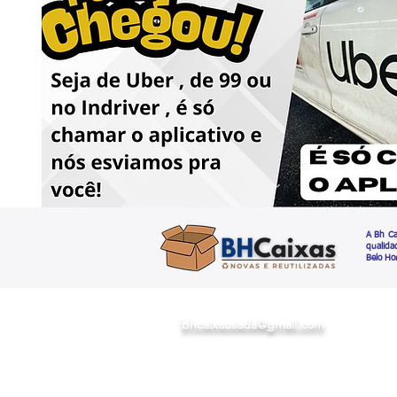
A Bh Ca
qualida
Belo Ho
bhcaixausada@gmail.com
R. Dante, 177 - São Lucas,