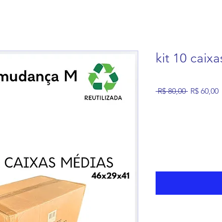
kit 10 caix
Preço
 R$ 80,00 
R$ 60,00
normal