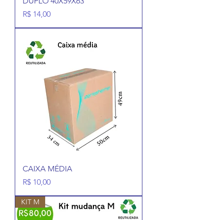
DUPLO 40X59X63
Preço
R$ 14,00
CAIXA MÉDIA
Preço
R$ 10,00
KIT M