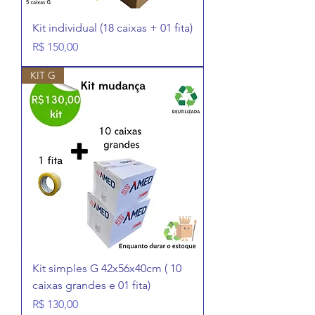
Kit individual (18 caixas + 01 fita)
Preço
R$ 150,00
KIT G
Kit simples G 42x56x40cm ( 10
caixas grandes e 01 fita)
Preço
R$ 130,00