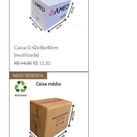
Caixa G 42x56x40cm
(reutilizada)
Preço normal
Preço promocional
R$ 14,00
R$ 12,50
MAIS VENDIDA