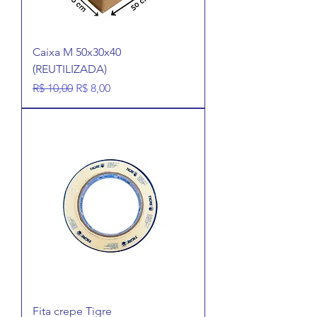
Caixa M 50x30x40
(REUTILIZADA)
Preço normal
Preço promocional
R$ 10,00
R$ 8,00
Fita crepe Tigre