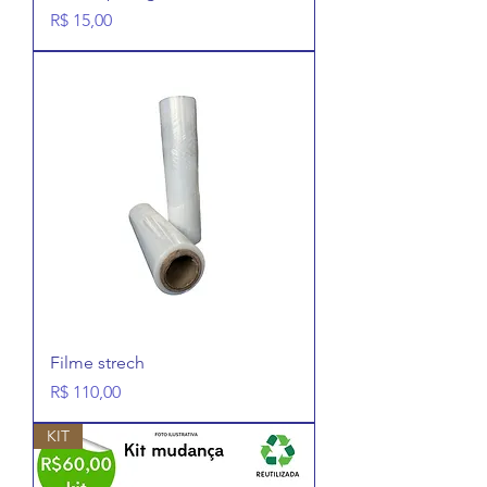
Preço
R$ 15,00
Filme strech
Preço
R$ 110,00
KIT