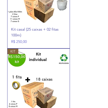
Kit casal (25 caixas + 02 fitas
100m)
Preço
R$ 250,00
KIT