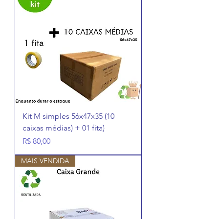
Kit M simples 56x47x35 (10
caixas médias) + 01 fita)
Preço
R$ 80,00
MAIS VENDIDA